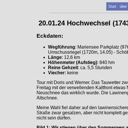
Start
über
20.01.24 Hochwechsel (174
Eckdaten:
Wegführung
: Mariensee Parkplatz (97
Umschussriegel (1720m, 14.05) - Schöbe
Länge
: 12,6 km
Höhenmeter (Aufstieg)
: 840 hm
Reine Gehzeit
: ca. 5,5 Stunden
Viecher:
keine
Tour mit Doris und Werner. Das Tauwetter zw
Freitag mit der verwellenden Kaltfront etwa
Neuschnee das wirklich wurde. Die Lawineng
Altschnee.
Meine Wahl fiel daher auf den lawinensiche
Straße zwar gesalzen, aber nicht komplett ge
nicht sein dürfen.
Bild 1: Wir stiegen über den Sommerweg a