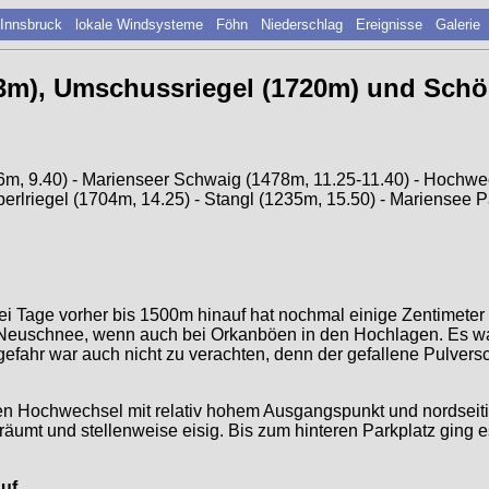
 Innsbruck
lokale Windsysteme
Föhn
Niederschlag
Ereignisse
Galerie
3m), Umschussriegel (1720m) und Schöb
6m, 9.40) - Marienseer Schwaig (1478m, 11.25-11.40) - Hochwe
rlriegel (1704m, 14.25) - Stangl (1235m, 15.50) - Mariensee Pa
ei Tage vorher bis 1500m hinauf hat nochmal einige Zentimeter 
s Neuschnee, wenn auch bei Orkanböen in den Hochlagen. Es war
efahr war auch nicht zu verachten, denn der gefallene Pulve
ren Hochwechsel mit relativ hohem Ausgangspunkt und nordseit
räumt und stellenweise eisig. Bis zum hinteren Parkplatz ging 
uf.