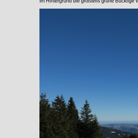
Im Hintergrund die großteils grüne Bucklige