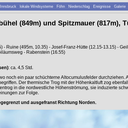
 Innsbruck
lokale Windsysteme
Föhn
Niederschlag
Ereignisse
Galerie
bühel (849m) und Spitzmauer (817m), T
5) - Ruine (495m, 10.35) - Josef-Franz-Hütte (12.15-13.15) - G
ubiläumsweg - Rabenstein (16.55)
sen)
: ca. 4,5 Std.
, wo noch ein paar schüchterne Altocumulusfelder durchziehen. 
begriffen. Der thermische Trog mit der Höhenkaltluft zog ebenfal
llentrog in die nordwestliche Höhenströmung, sie induzierte 
einungen zur Folge.
abgegrenzt und ausgefranst Richtung Norden.