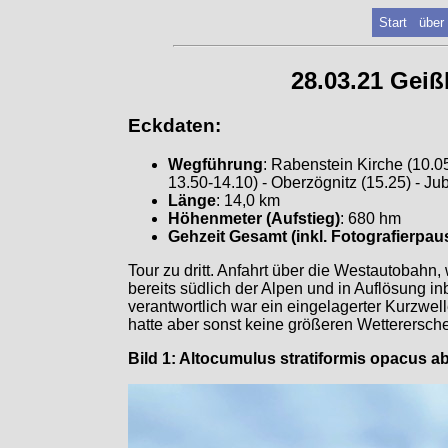
Start
über
28.03.21 Geiß
Eckdaten:
Wegführung
: Rabenstein Kirche (10.0
13.50-14.10) - Oberzögnitz (15.25) - J
Länge
: 14,0 km
Höhenmeter (Aufstieg)
: 680 hm
Gehzeit Gesamt (inkl. Fotografierpau
Tour zu dritt. Anfahrt über die Westautobahn
bereits südlich der Alpen und in Auflösung in
verantwortlich war ein eingelagerter Kurzwe
hatte aber sonst keine größeren Wetterersch
Bild 1: Altocumulus stratiformis opacus 