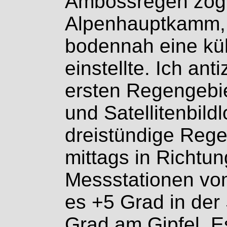
Ambossregen zog
Alpenhauptkamm,
bodennah eine kü
einstellte. Ich ant
ersten Regengebie
und Satellitenbild
dreistündige Rege
mittags in Richtun
Messstationen vo
es +5 Grad in der
Grad am Gipfel. Es