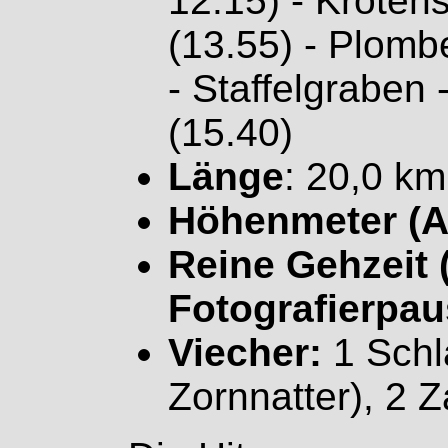
12.15) - Krotens
(13.55) - Plomb
- Staffelgraben 
(15.40)
Länge
: 20,0 km
Höhenmeter (A
Reine Gehzeit (
Fotografierpau
Viecher:
1 Schl
Zornnatter), 2 