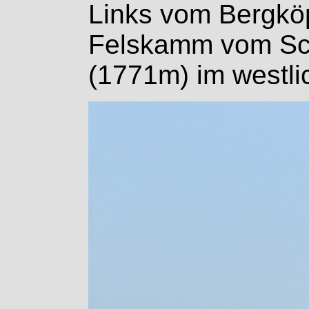
Links vom Bergköp
Felskamm vom Sch
(1771m) im westli