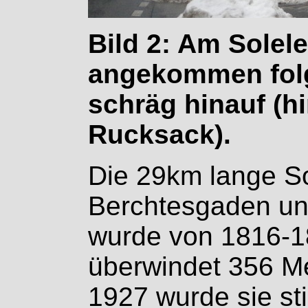
Bild 2: Am Solel
angekommen folg
schräg hinauf (h
Rucksack).
Die 29km lange So
Berchtesgaden un
wurde von 1816-1
überwindet 356 M
1927 wurde sie sti