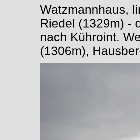
Watzmannhaus, li
Riedel (1329m) - 
nach Kühroint. Wei
(1306m), Hausber