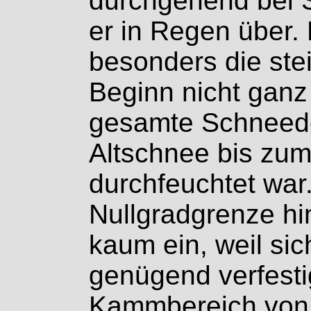
durchgehend bei S
er in Regen über.
besonders die ste
Beginn nicht ganz 
gesamte Schneed
Altschnee bis zu
durchfeuchtet war
Nullgradgrenze h
kaum ein, weil sic
genügend verfestig
Kammbereich von P