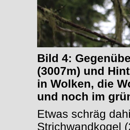
Bild 4: Gegenüb
(3007m) und Hin
in Wolken, die W
und noch im grü
Etwas schräg dahi
Strichwandkogel (