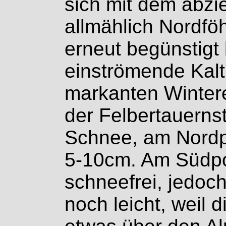
sich mit dem abzi
allmählich Nordföh
erneut begünstigt 
einströmende Kaltl
markanten Wintere
der Felbertauerns
Schnee, am Nordp
5-10cm. Am Südpo
schneefrei, jedoc
noch leicht, weil