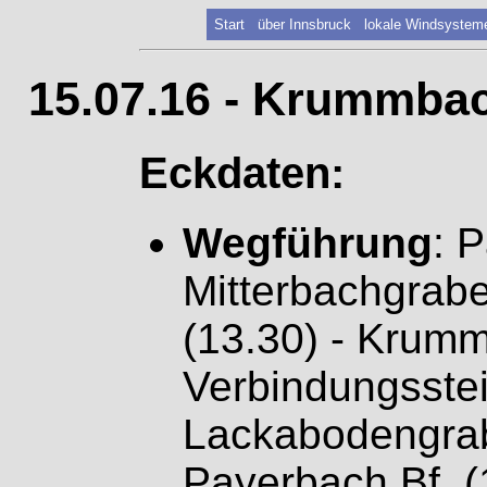
Start
über Innsbruck
lokale Windsystem
15.07.16 - Krummbac
Eckdaten:
Wegführung
: 
Mitterbachgrab
(13.30) - Krumm
Verbindungsstei
Lackabodengrab
Payerbach Bf. (