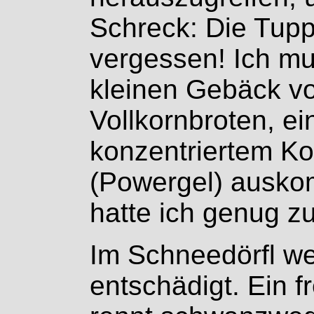
Schreck: Die Tup
vergessen! Ich mu
kleinen Gebäck v
Vollkornbroten, e
konzentriertem Ko
(Powergel) ausk
hatte ich genug z
Im Schneedörfl we
entschädigt. Ein f