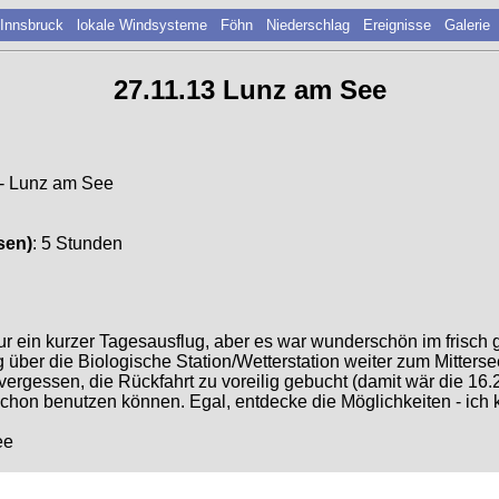
 Innsbruck
lokale Windsysteme
Föhn
Niederschlag
Ereignisse
Galerie
27.11.13 Lunz am See
 - Lunz am See
sen)
: 5 Stunden
ur ein kurzer Tagesausflug, aber es war wunderschön im frisch 
über die Biologische Station/Wetterstation weiter zum Mitters
ergessen, die Rückfahrt zu voreilig gebucht (damit wär die 16
hon benutzen können. Egal, entdecke die Möglichkeiten - ich 
ee