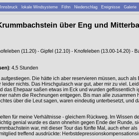
 Innsbruck
lokale Windsysteme
Föhn
Niederschlag
Ereignisse
Galerie
 Krummbachstein über Eng und Mitterb
nofeleben (11.20) - Gipfel (12.10) - Knofeleben (13.00-14.20) - 
sen)
: 4,5 Stunden
 aufgestiegen. Die hätte ich aber reservieren müssen, auch als
r leider nichts. Das Hirschgulasch war gut, aber mir zu viel. Le
d das Ehepaar saßen etwas im Eck und wurden geflissentlich i
, einer nahm die Rechnungen entgegen. Bis man alle zusammen ha
chtes über die Leut sagen, waren eindeutig unterbesetzt, und d
selten für meine Verhältnisse - gleichem Rückweg. Im Wissen de
chtig genial wurde es dann ohnehin gegen Ende der Runde, sie
ummbachstein war, mit dieser Tour das fünfte Mal, auch eher al
msmitglied treffend ausdrückte: Herbstdepressionskompensations