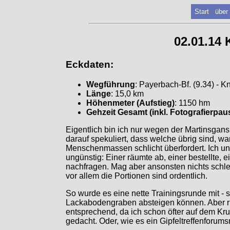
Start
über
02.01.14
Eckdaten:
Wegführung
: Payerbach-Bf. (9.34) - K
Länge
: 15,0 km
Höhenmeter (Aufstieg)
: 1150 hm
Gehzeit Gesamt (inkl. Fotografierpau
Eigentlich bin ich nur wegen der Martinsgans
darauf spekuliert, dass welche übrig sind, wa
Menschenmassen schlicht überfordert. Ich un
ungünstig: Einer räumte ab, einer bestellte
nachfragen. Mag aber ansonsten nichts schle
vor allem die Portionen sind ordentlich.
So wurde es eine nette Trainingsrunde mit - 
Lackabodengraben absteigen können. Aber ri
entsprechend, da ich schon öfter auf dem Kr
gedacht. Oder, wie es ein Gipfeltreffenforu