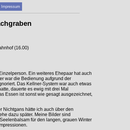
Impressum
achgraben
Bahnhof (16.00)
 Einzelperson. Ein weiteres Ehepaar hat auch
ider war die Bedienung aufgrund der
gnoriert. Das Kellner-System war auch etwas
tte, dauerte es ewig mit drei Mal
as Essen ist sonst wie gesagt ausgezeichnet,
r Nichtgans hätte ich auch über den
he dazu später. Meine Bilder sind
s Seelenbalsam für den langen, grauen Winter
impressionen.